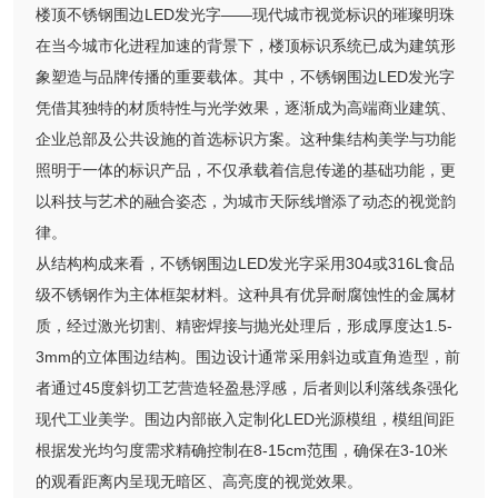
楼顶不锈钢围边LED发光字——现代城市视觉标识的璀璨明珠
在当今城市化进程加速的背景下，楼顶标识系统已成为建筑形
象塑造与品牌传播的重要载体。其中，不锈钢围边LED发光字
凭借其独特的材质特性与光学效果，逐渐成为高端商业建筑、
企业总部及公共设施的首选标识方案。这种集结构美学与功能
照明于一体的标识产品，不仅承载着信息传递的基础功能，更
以科技与艺术的融合姿态，为城市天际线增添了动态的视觉韵
律。
从结构构成来看，不锈钢围边LED发光字采用304或316L食品
级不锈钢作为主体框架材料。这种具有优异耐腐蚀性的金属材
质，经过激光切割、精密焊接与抛光处理后，形成厚度达1.5-
3mm的立体围边结构。围边设计通常采用斜边或直角造型，前
者通过45度斜切工艺营造轻盈悬浮感，后者则以利落线条强化
现代工业美学。围边内部嵌入定制化LED光源模组，模组间距
根据发光均匀度需求精确控制在8-15cm范围，确保在3-10米
的观看距离内呈现无暗区、高亮度的视觉效果。