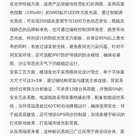
在光学性能方面，该类产品突破传统霓虹灯的局限，采用高显
色指数（CRI≥80）的SMD贴片LED作为发光源。通过智能调
光系统，可实现256级灰度调节与1600万色动态变化，既能呈
现静态的品牌标准色，也可通过编程控制演绎渐变、跳变等动
态光效。特别设计的防眩光亚克力面板，在保证85%以上透光
率的同时，有效过滤直射光线，避免夜间光污染问题。针对不
同安装环境，还可选配IP67防护等级的防水模组，确保在暴
雨、沙尘等恶劣天气下仍能稳定运行。
安装工艺方面，楼顶发光字采用模块化设计理念，单个字体最
大尺寸可达3×3米，通过钢结构背架与建筑主体连接。背架系
统经过有限元分析验证，可承受12级台风荷载，并预留5%的
安全冗余系数。电源线路采用双重绝缘处理，配备智能温控系
统，当环境温度超过60℃时自动降额运行，确保使用安全。对
于超高层建筑，还可增设GPS同步控制器，实现多楼宇标识的
灯光联动效果，打造城市级光影景观。
从应用场景来看，这种标识系统已广泛应用于商业综合体、星